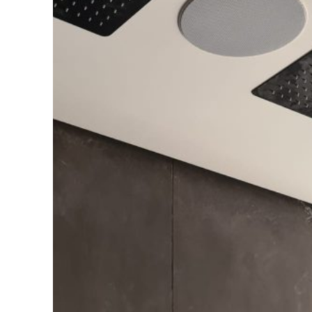
מע
והפר