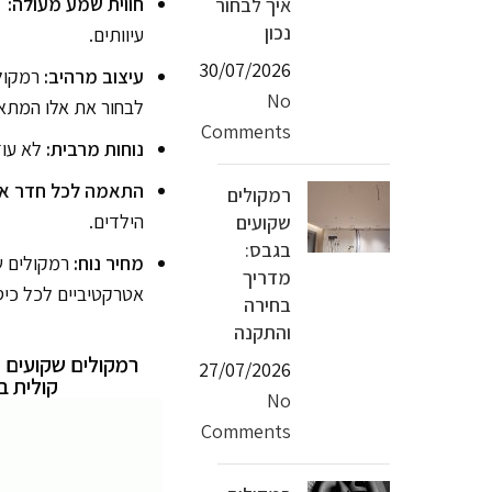
חווית שמע מעולה:
ב
איך לבחור
נכון
עיוותים.
30/07/2026
עיצוב מרהיב:
רמקולי
No
לבחור את אלו המתאי
Comments
נוחות מרבית:
לא עוד
התאמה לכל חדר א
רמקולים
הילדים.
שקועים
בגבס:
מחיר נוח:
רמקולים שק
מדריך
אטרקטיביים לכל כיס
בחירה
והתקנה
27/07/2026
קולית 
No
Comments