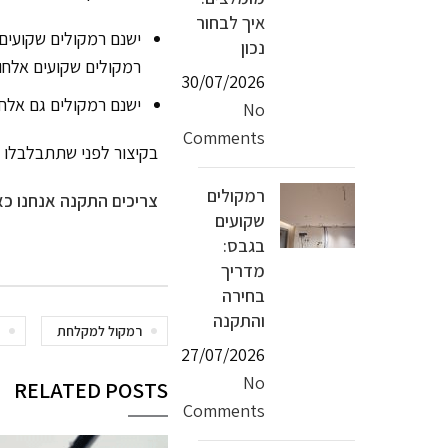
איך לבחור
ישנם רמקולים שקועים 
נכון
רמקולים שקועים אלחוטיים עם Lithe Audio 6.5" Bluetooth היתרון שלהם שהם זולים החיסרון שזה בלו
30/07/2026
ישנם רמקולים גם אלחוטיים של Lithe Audio 6.5" שהם עובדים גם ע
No
Comments
בקיצור לפני שתתבלבלו 
רמקולים
צריכים התקנה אנחנו כא
שקועים
בגבס:
מדריך
בחירה
והתקנה
רמקול למקלחת
ר
27/07/2026
No
RELATED POSTS
Comments