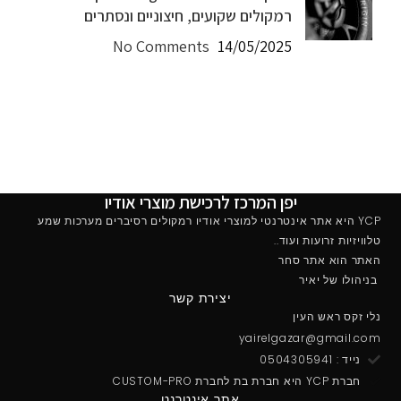
רמקולים שקועים, חיצוניים ונסתרים
No Comments
14/05/2025
יפן המרכז לרכישת מוצרי אודיו
YCP היא אתר אינטרנטי למוצרי אודיו רמקולים רסיברים מערכות שמע
טלוויזיות זרועות ועוד..
האתר הוא אתר סחר
בניהולו של יאיר
יצירת קשר
נלי זקס ראש העין
yairelgazar@gmail.com
נייד : 0504305941
חברת YCP היא חברת בת לחברת CUSTOM-PRO
אתר אינטרנט