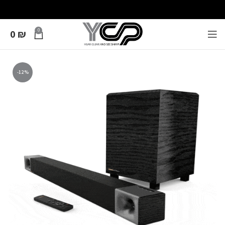
0
0
₪
-12%