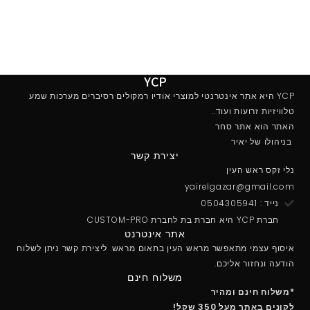
YCP
YCP היא אתר אינטרנטי למוצרי אודיו רמקולים רסיברים מערכות שמע
טלוויזיות זרועות ועוד..
האתר הוא אתר סחר
בניהולו של יאיר
יצירת קשר
נלי זקס ראש העין
yairelgazar@gmail.com
נייד : 0504305941
חברת YCP היא חברת בת לחברת CUSTOM-PRO
אתר אינטרנט
איסוף עצמי מתאפשר מראש העין בתאום מראש. ליצירת קשר ניתן לשלוח
הודעה ונחזור אליכם.
משלוח חינם
*משלוח חינם ומהיר
לקונים באתר מעל 350 שקל!