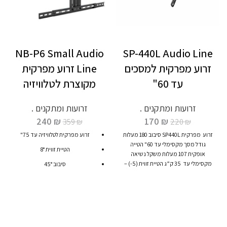
NB-P6 Small Audio
SP-440L Audio Line
זרוע מפרקית למסכים
Line זרוע מפרקית
עד 60"
מקוצרת לטלוויזיה
זרועות ומתקנים .
זרועות ומתקנים .
240
₪
170
₪
359
₪
220
₪
זרוע מפרקית SP440L סיבוב 180 מעלות
זרוע מפרקית לטלוויזיה עד 75"
גודל מסך מקסימלי עד 60" הטייה
הטיית זווית 8°
אופקית 107 מעלות משקל נשיאה
מקסימלי עד 35 ק”ג הטיית זווית (5-) –
סיבוב 45°
(8+)
אחריות יבואן רשמי אודיו ליין
הטיה אנכית 3°
(המוצר המקורי והעדכני).
מרחק הזרוע מהקיר במצב סגור 52
מ"מ ובמצב פתוח 380 מ"מ
משקל נשיאה עד 45 ק"ג