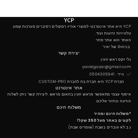
אחריות יבואן רשמי אודיו ליין .
YCP
YCP היא אתר אינטרנטי למוצרי אודיו רמקולים רסיברים מערכות שמע
טלוויזיות זרועות ועוד..
האתר הוא אתר סחר
בניהולו של יאיר
יצירת קשר
נלי זקס ראש העין
yairelgazar@gmail.com
נייד : 0504305941
חברת YCP היא חברת בת לחברת CUSTOM-PRO
אתר אינטרנט
איסוף עצמי מתאפשר מראש העין בתאום מראש. ליצירת קשר ניתן לשלוח
הודעה ונחזור אליכם.
משלוח חינם
*משלוח חינם ומהיר
לקונים באתר מעל 350 שקל!
נ.ב לא עובדים בשבת (שומרים שבת).