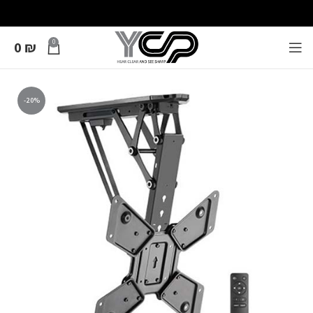
0
0
₪
-20%