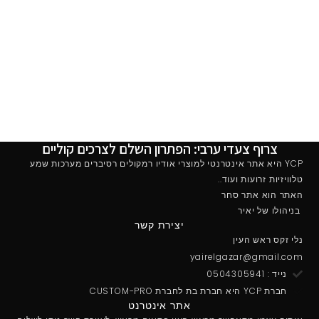
צרוף צעדי ערבי: הפתרון השלם לצרכים קוליים
YCP היא אתר אינטרנטי למוצרי אודיו רמקולים רסיברים מערכות שמע
טלוויזיות זרועות ועוד..
האתר הוא אתר סחר
בניהולו של יאיר
יצירת קשר
נלי זקס ראש העין
yairelgazar@gmail.com
נייד : 0504305941
חברת YCP היא חברת בת לחברת CUSTOM-PRO
אתר אינטרנט