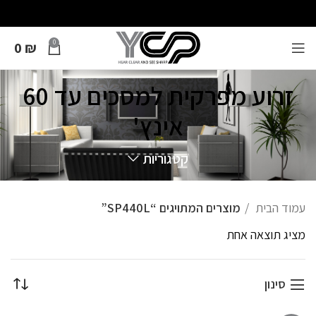
0
0
₪
זרוע מפרקית למסכים עד 60
אינץ'
קטגוריות
עמוד הבית
מוצרים המתויגים “SP440L”
מציג תוצאה אחת
סינון