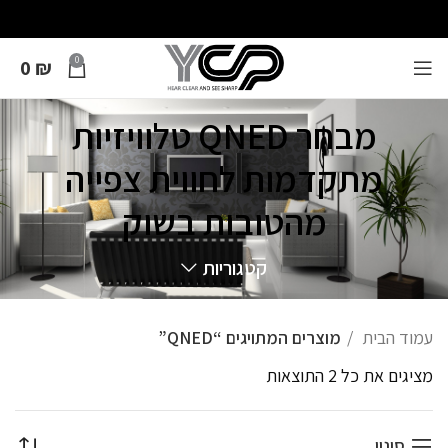
0
0
₪
מבחר QNED טלוויזיות
מתקדמות לחווית צפייה
מהטובות בשוק
קטגוריות
עמוד הבית
מוצרים המתויגים “QNED”
מציגים את כל ⁦2⁩ התוצאות
סינון