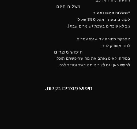
הודעה ונחזור אליכם.
משלוח חינם
*משלוח חינם ומהיר
לקונים באתר מעל 350 שקל!
נ.ב לא עובדים בשבת (שומרים שבת).
אספקת סחורה עד 4 ימי עסקים
לרוב מסופק לפני.
חיפוש מוצרים
במידה ולא מצאתם את מה שחיפשתם תוכלו
לחפש כאן וגם לצור איתנו קשר ונעזור לכם.
חיפוש מוצרים בקלות.
מקבלים את כל סוגי האשראי למעט Diners וAmerican