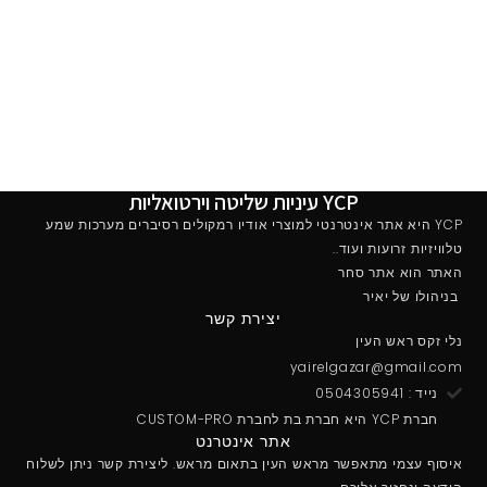
YCP עיניות שליטה וירטואליות
YCP היא אתר אינטרנטי למוצרי אודיו רמקולים רסיברים מערכות שמע
טלוויזיות זרועות ועוד..
האתר הוא אתר סחר
בניהולו של יאיר
יצירת קשר
נלי זקס ראש העין
yairelgazar@gmail.com
נייד : 0504305941
חברת YCP היא חברת בת לחברת CUSTOM-PRO
אתר אינטרנט
איסוף עצמי מתאפשר מראש העין בתאום מראש. ליצירת קשר ניתן לשלוח