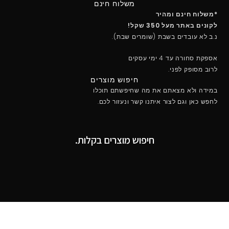
משלוח חינם
*משלוח חינם ומהיר
לקונים באתר מעל 350 שקל!
נ.ב לא עובדים בשבת (שומרים שבת).
אספקת סחורה עד 4 ימי עסקים
לרוב מסופק לפני.
חיפוש מוצרים
במידה ולא מצאתם את מה שחיפשתם תוכלו
לחפש כאן וגם לצור איתנו קשר ונעזור לכם.
חיפוש מוצרים בקלות.
מקבלים את כל סוגי האשראי למעט Diners וAmerican
Express .