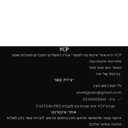
YCP
YCP היא אתר אינטרנטי למוצרי אודיו רמקולים רסיברים מערכות שמע
טלוויזיות זרועות ועוד..
האתר הוא אתר סחר
בניהולו של יאיר
יצירת קשר
נלי זקס ראש העין
yairelgazar@gmail.com
נייד : 0504305941
חברת YCP היא חברת בת לחברת CUSTOM-PRO
אתר אינטרנט
איסוף עצמי מתאפשר מראש העין בתאום מראש. ליצירת קשר ניתן לשלוח
הודעה ונחזור אליכם.