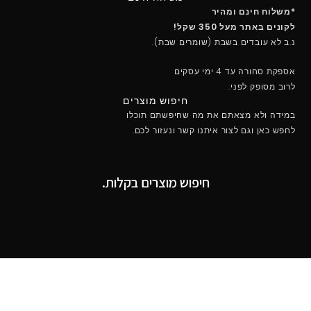
*משלוח חינם ומהיר
לקונים באתר מעל 350 שקל!
נ.ב לא עובדים בשבת (שומרים שבת).
אספקת סחורה עד 4 ימי עסקים
לרוב מסופק לפני.
חיפוש מוצרים
במידה ולא מצאתם את מה שחיפשתם תוכלו
לחפש כאן וגם לצור איתנו קשר ונעזור לכם.
חיפוש מוצרים בקלות.
מקבלים את כל סוגי האשראי למעט Diners וAmerican
Express .