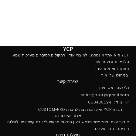
YCP
YCP היא אתר אינטרנטי למוצרי אודיו רמקולים רסיברים מערכות שמע
טלוויזיות זרועות ועוד..
האתר הוא אתר סחר
בניהולו של יאיר
יצירת קשר
נלי זקס ראש העין
yairelgazar@gmail.com
נייד : 0504305941
חברת YCP היא חברת בת לחברת CUSTOM-PRO
אתר אינטרנט
איסוף עצמי מתאפשר מראש העין בתאום מראש. ליצירת קשר ניתן לשלוח
הודעה ונחזור אליכם.
משלוח חינם