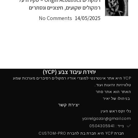
רמקולים שקועים, חיצוניים ונסתרים
No Comments
14/05/2025
יחידת עיבוד צבע (YCP)
YCP היא אתר אינטרנטי למוצרי אודיו רמקולים רסיברים מערכות שמע
טלוויזיות זרועות ועוד..
האתר הוא אתר סחר
בניהולו של יאיר
יצירת קשר
נלי זקס ראש העין
yairelgazar@gmail.com
נייד : 0504305941
חברת YCP היא חברת בת לחברת CUSTOM-PRO