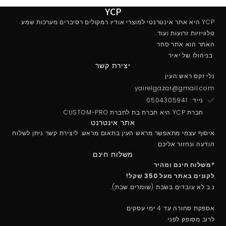
YCP
YCP היא אתר אינטרנטי למוצרי אודיו רמקולים רסיברים מערכות שמע
טלוויזיות זרועות ועוד..
האתר הוא אתר סחר
בניהולו של יאיר
יצירת קשר
נלי זקס ראש העין
yairelgazar@gmail.com
נייד : 0504305941
חברת YCP היא חברת בת לחברת CUSTOM-PRO
אתר אינטרנט
איסוף עצמי מתאפשר מראש העין בתאום מראש. ליצירת קשר ניתן לשלוח
הודעה ונחזור אליכם.
משלוח חינם
*משלוח חינם ומהיר
לקונים באתר מעל 350 שקל!
נ.ב לא עובדים בשבת (שומרים שבת).
אספקת סחורה עד 4 ימי עסקים
לרוב מסופק לפני.