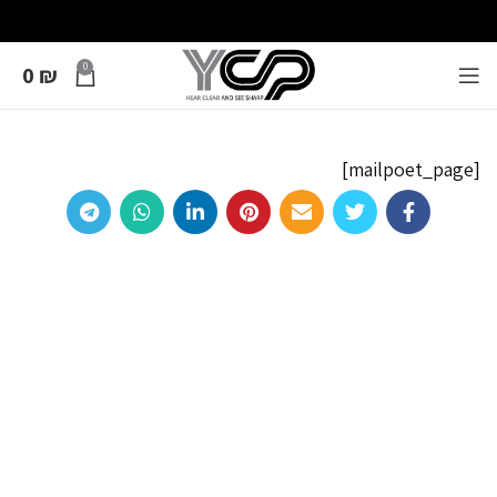
0
0
₪
[mailpoet_page]